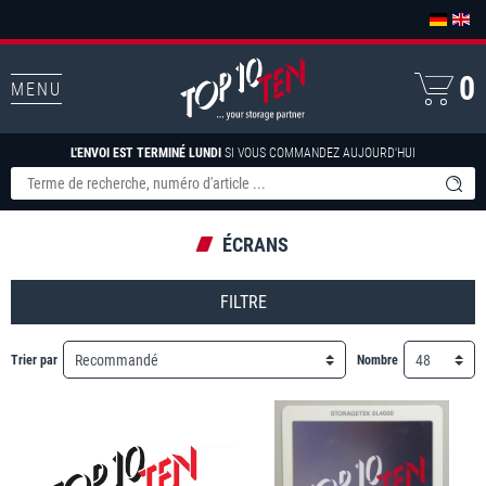
0
MENU
L'ENVOI EST TERMINÉ LUNDI
SI VOUS COMMANDEZ AUJOURD'HUI
ÉCRANS
FILTRE