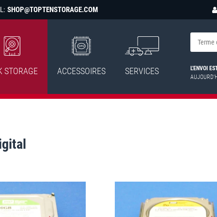
L:
SHOP@TOPTENSTORAGE.COM
L'ENVOI E
K STORAGE
ACCESSOIRES
SERVICES
AUJOURD'
gital