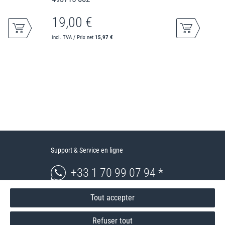
19,00 €
incl. TVA / Prix net
15,97 €
Support & Service en ligne
+33 1 70 99 07 94 *
shop@toptenstorage.com
Tout accepter
* Vous pouvez nous joindre aux tarifs locaux du lundi au vendredi de 9h à 18h.
Refuser tout