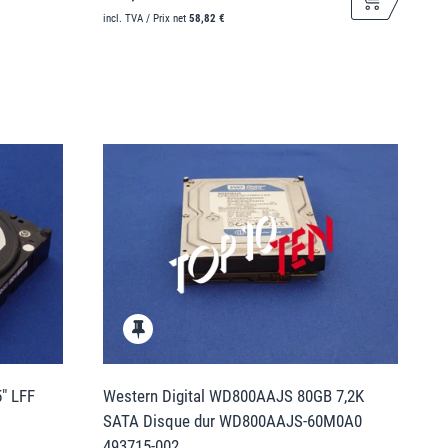
incl. TVA / Prix net
58,82 €
" LFF
Western Digital WD800AAJS 80GB 7,2K
SATA Disque dur WD800AAJS-60M0A0
493715-002