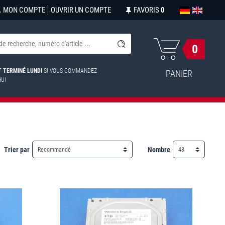
MON COMPTE
OUVRIR UN COMPTE
FAVORIS
0
0
ST TERMINÉ LUNDI
SI VOUS COMMANDEZ
PANIER
HUI