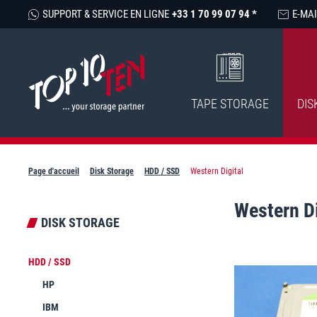
SUPPORT & SERVICE EN LIGNE
+33 1 70 99 07 94 *
E-MAI
TAPE STORAGE
DIS
Page d'accueil
Disk Storage
HDD / SSD
Western Digital
Western Di
DISK STORAGE
HDD / SSD
HP
IBM