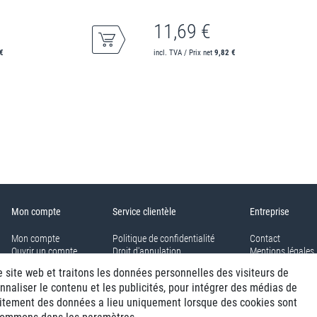
11,69 €
€
incl. TVA / Prix net
9,82 €
Mon compte
Service clientèle
Entreprise
Mon compte
Politique de confidentialité
Contact
Ouvrir un compte
Droit d'annulation
Mentions légales
Panier
conditions générales
e site web et traitons les données personnelles des visiteurs de
Aller à la caisse
nnaliser le contenu et les publicités, pour intégrer des médias de
traitement des données a lieu uniquement lorsque des cookies sont