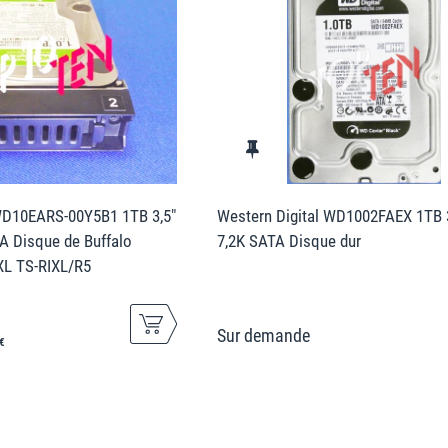
WD10EARS-00Y5B1 1TB 3,5"
Western Digital WD1002FAEX 1TB 3
A Disque de Buffalo
7,2K SATA Disque dur
XL TS-RIXL/R5
€