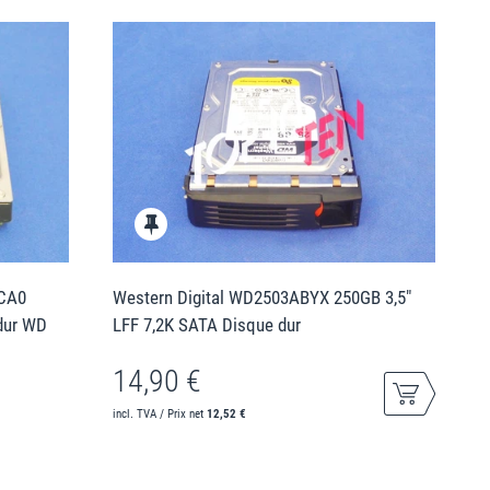
3CA0
Western Digital WD2503ABYX 250GB 3,5"
dur WD
LFF 7,2K SATA Disque dur
14,90 €
incl. TVA / Prix net
12,52 €