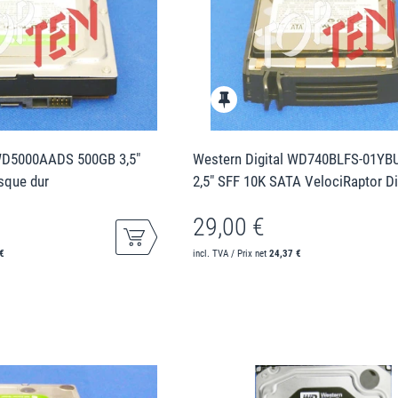
 WD5000AADS 500GB 3,5"
Western Digital WD740BLFS-01YB
sque dur
2,5" SFF 10K SATA VelociRaptor D
29,00 €
€
incl. TVA / Prix net
24,37 €