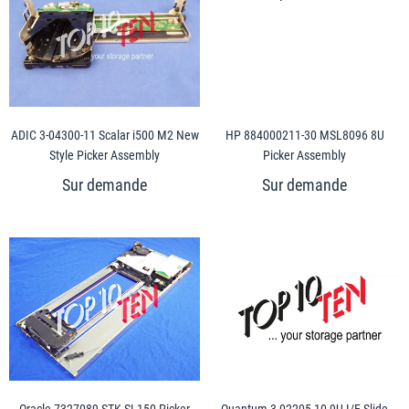
ADIC 3-04300-11 Scalar i500 M2 New
HP 884000211-30 MSL8096 8U
Style Picker Assembly
Picker Assembly
Oracle 7327089 STK SL150 Picker
Quantum 3-02205-10 9U I/E Slide