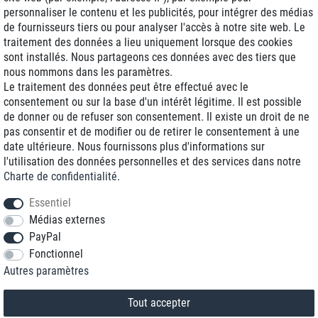
personnaliser le contenu et les publicités, pour intégrer des médias
de fournisseurs tiers ou pour analyser l'accès à notre site web. Le
traitement des données a lieu uniquement lorsque des cookies
Livraison J+1
sont installés. Nous partageons ces données avec des tiers que
Frais d'expédition réduits
nous nommons dans les paramètres.
Le traitement des données peut être effectué avec le
Reconditionnée avec garantie
consentement ou sur la base d'un intérêt légitime. Il est possible
de donner ou de refuser son consentement. Il existe un droit de ne
pas consentir et de modifier ou de retirer le consentement à une
date ultérieure. Nous fournissons plus d'informations sur
+33 1 70 99 07 94 *
l'utilisation des données personnelles et des services dans notre
Charte de confidentialité
.
shop@toptenstorage.com
Essentiel
Médias externes
PayPal
* Vous pouvez nous joindre aux tarifs locaux du lundi au vendredi de 9h à 18h.
Fonctionnel
Tous les prix incluent la TVA et la livraison
Autres paramètres
© 2018 TOP TEN Computervertrieb GmbH
Tous droits réservés.
powered by
createyourtemplate
Tout accepter