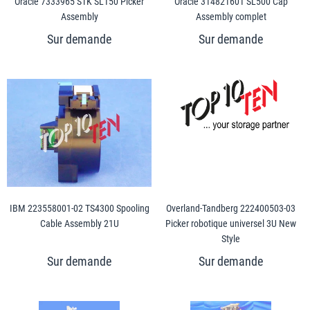
Oracle 7333965 STK SL150 Picker
Oracle 314821601 SL500 Cap
Assembly
Assembly complet
IBM 223558001-02 TS4300 Spooling
Overland-Tandberg 222400503-03
Cable Assembly 21U
Picker robotique universel 3U New
Style