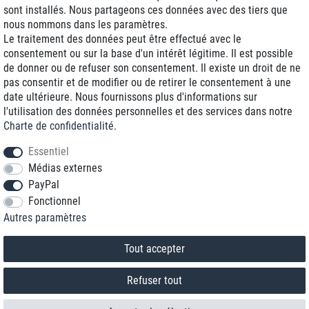
sont installés. Nous partageons ces données avec des tiers que
Frais d'expédition réduits
nous nommons dans les paramètres.
Le traitement des données peut être effectué avec le
Reconditionnée avec garantie
consentement ou sur la base d'un intérêt légitime. Il est possible
de donner ou de refuser son consentement. Il existe un droit de ne
pas consentir et de modifier ou de retirer le consentement à une
date ultérieure. Nous fournissons plus d'informations sur
+33 1 70 99 07 94 *
l'utilisation des données personnelles et des services dans notre
Charte de confidentialité
.
shop@toptenstorage.com
Essentiel
Médias externes
PayPal
* Vous pouvez nous joindre aux tarifs locaux du lundi au vendredi de 9h à 18h.
Fonctionnel
Tous les prix incluent la TVA et la livraison
Autres paramètres
© 2018 TOP TEN Computervertrieb GmbH
Tous droits réservés.
powered by
createyourtemplate
Tout accepter
Refuser tout
Contact
Rétracter le contrat ici