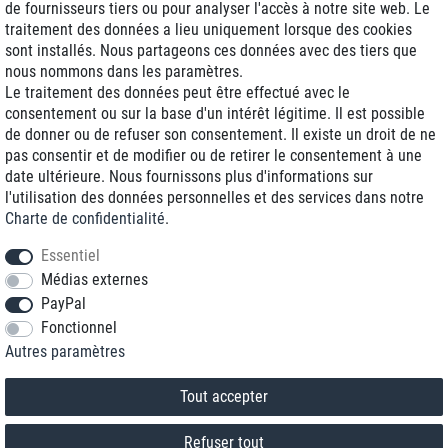
de fournisseurs tiers ou pour analyser l'accès à notre site web. Le
traitement des données a lieu uniquement lorsque des cookies
Livraison J+1
sont installés. Nous partageons ces données avec des tiers que
Frais d'expédition réduits
nous nommons dans les paramètres.
Le traitement des données peut être effectué avec le
Reconditionnée avec garantie
consentement ou sur la base d'un intérêt légitime. Il est possible
de donner ou de refuser son consentement. Il existe un droit de ne
pas consentir et de modifier ou de retirer le consentement à une
date ultérieure. Nous fournissons plus d'informations sur
+33 1 70 99 07 94 *
l'utilisation des données personnelles et des services dans notre
Charte de confidentialité
.
shop@toptenstorage.com
Essentiel
Médias externes
PayPal
* Vous pouvez nous joindre aux tarifs locaux du lundi au vendredi de 9h à 18h.
Fonctionnel
Tous les prix incluent la TVA et la livraison
Autres paramètres
© 2018 TOP TEN Computervertrieb GmbH
Tous droits réservés.
powered by
createyourtemplate
Tout accepter
Refuser tout