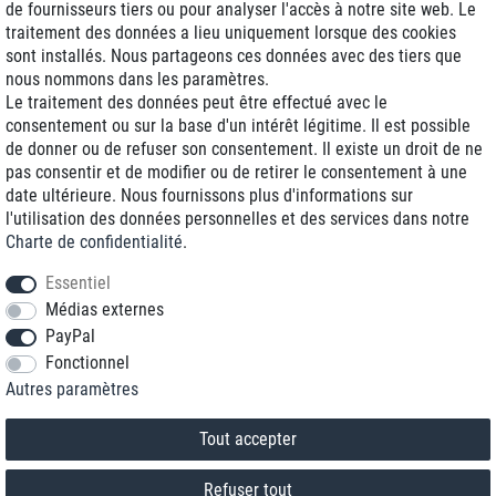
de fournisseurs tiers ou pour analyser l'accès à notre site web. Le
traitement des données a lieu uniquement lorsque des cookies
Livraison J+1
sont installés. Nous partageons ces données avec des tiers que
Frais d'expédition réduits
nous nommons dans les paramètres.
Le traitement des données peut être effectué avec le
Reconditionnée avec garantie
consentement ou sur la base d'un intérêt légitime. Il est possible
de donner ou de refuser son consentement. Il existe un droit de ne
pas consentir et de modifier ou de retirer le consentement à une
date ultérieure. Nous fournissons plus d'informations sur
+33 1 70 99 07 94 *
l'utilisation des données personnelles et des services dans notre
Charte de confidentialité
.
shop@toptenstorage.com
Essentiel
Médias externes
PayPal
* Vous pouvez nous joindre aux tarifs locaux du lundi au vendredi de 9h à 18h.
Fonctionnel
Tous les prix incluent la TVA et la livraison
Autres paramètres
© 2018 TOP TEN Computervertrieb GmbH
Tous droits réservés.
powered by
createyourtemplate
Tout accepter
Refuser tout