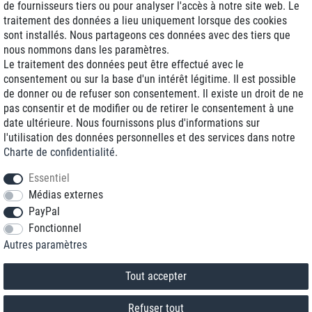
de fournisseurs tiers ou pour analyser l'accès à notre site web. Le
traitement des données a lieu uniquement lorsque des cookies
Livraison J+1
sont installés. Nous partageons ces données avec des tiers que
Frais d'expédition réduits
nous nommons dans les paramètres.
Le traitement des données peut être effectué avec le
Reconditionnée avec garantie
consentement ou sur la base d'un intérêt légitime. Il est possible
de donner ou de refuser son consentement. Il existe un droit de ne
pas consentir et de modifier ou de retirer le consentement à une
date ultérieure. Nous fournissons plus d'informations sur
+33 1 70 99 07 94 *
l'utilisation des données personnelles et des services dans notre
Charte de confidentialité
.
shop@toptenstorage.com
Essentiel
Médias externes
PayPal
* Vous pouvez nous joindre aux tarifs locaux du lundi au vendredi de 9h à 18h.
Fonctionnel
Tous les prix incluent la TVA et la livraison
Autres paramètres
© 2018 TOP TEN Computervertrieb GmbH
Tous droits réservés.
powered by
createyourtemplate
Tout accepter
Refuser tout