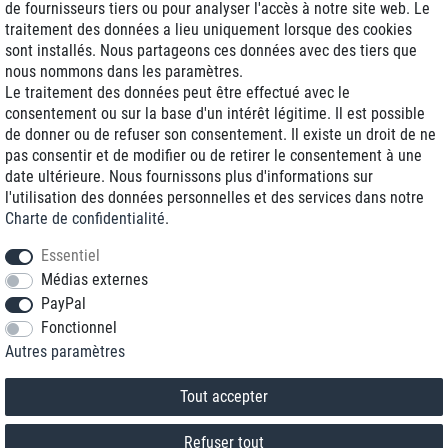
de fournisseurs tiers ou pour analyser l'accès à notre site web. Le
traitement des données a lieu uniquement lorsque des cookies
Livraison J+1
sont installés. Nous partageons ces données avec des tiers que
Frais d'expédition réduits
nous nommons dans les paramètres.
Le traitement des données peut être effectué avec le
Reconditionnée avec garantie
consentement ou sur la base d'un intérêt légitime. Il est possible
de donner ou de refuser son consentement. Il existe un droit de ne
pas consentir et de modifier ou de retirer le consentement à une
date ultérieure. Nous fournissons plus d'informations sur
+33 1 70 99 07 94 *
l'utilisation des données personnelles et des services dans notre
Charte de confidentialité
.
shop@toptenstorage.com
Essentiel
Médias externes
PayPal
* Vous pouvez nous joindre aux tarifs locaux du lundi au vendredi de 9h à 18h.
Fonctionnel
Tous les prix incluent la TVA et la livraison
Autres paramètres
© 2018 TOP TEN Computervertrieb GmbH
Tous droits réservés.
powered by
createyourtemplate
Tout accepter
Refuser tout