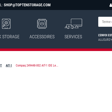
L:
SHOP@TOPTENSTORAGE.COM
L'ENVOI E
K STORAGE
ACCESSOIRES
SERVICES
AUJOURD'
IT
AIT-1
Compaq 249448-002 AIT-1 IDE Le...