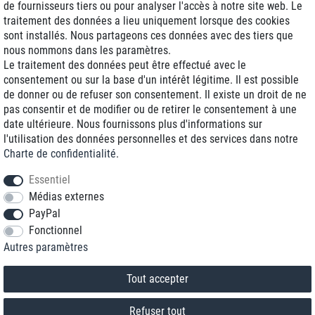
de fournisseurs tiers ou pour analyser l'accès à notre site web. Le
traitement des données a lieu uniquement lorsque des cookies
Livraison J+1
sont installés. Nous partageons ces données avec des tiers que
Frais d'expédition réduits
nous nommons dans les paramètres.
Le traitement des données peut être effectué avec le
Reconditionnée avec garantie
consentement ou sur la base d'un intérêt légitime. Il est possible
de donner ou de refuser son consentement. Il existe un droit de ne
pas consentir et de modifier ou de retirer le consentement à une
date ultérieure. Nous fournissons plus d'informations sur
+33 1 70 99 07 94 *
l'utilisation des données personnelles et des services dans notre
Charte de confidentialité
.
shop@toptenstorage.com
Essentiel
Médias externes
PayPal
* Vous pouvez nous joindre aux tarifs locaux du lundi au vendredi de 9h à 18h.
Fonctionnel
Tous les prix incluent la TVA et la livraison
Autres paramètres
© 2018 TOP TEN Computervertrieb GmbH
Tous droits réservés.
powered by
createyourtemplate
Tout accepter
Refuser tout