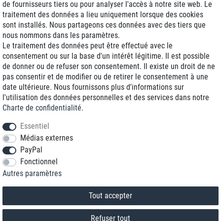
de fournisseurs tiers ou pour analyser l'accès à notre site web. Le
traitement des données a lieu uniquement lorsque des cookies
Livraison J+1
sont installés. Nous partageons ces données avec des tiers que
Frais d'expédition réduits
nous nommons dans les paramètres.
Le traitement des données peut être effectué avec le
Reconditionnée avec garantie
consentement ou sur la base d'un intérêt légitime. Il est possible
de donner ou de refuser son consentement. Il existe un droit de ne
pas consentir et de modifier ou de retirer le consentement à une
date ultérieure. Nous fournissons plus d'informations sur
+33 1 70 99 07 94 *
l'utilisation des données personnelles et des services dans notre
Charte de confidentialité
.
shop@toptenstorage.com
Essentiel
Médias externes
PayPal
* Vous pouvez nous joindre aux tarifs locaux du lundi au vendredi de 9h à 18h.
Fonctionnel
Tous les prix incluent la TVA et la livraison
Autres paramètres
© 2018 TOP TEN Computervertrieb GmbH
Tous droits réservés.
powered by
createyourtemplate
Tout accepter
Refuser tout