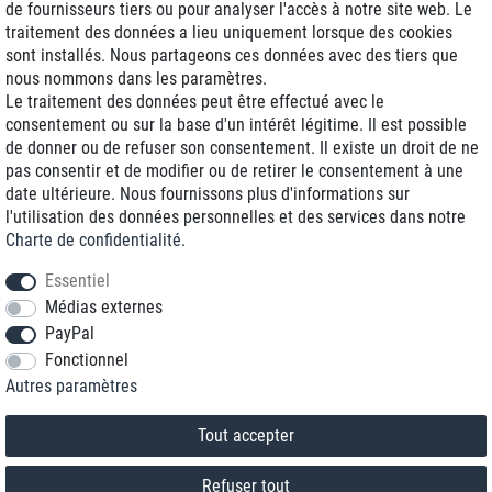
de fournisseurs tiers ou pour analyser l'accès à notre site web. Le
traitement des données a lieu uniquement lorsque des cookies
Livraison J+1
sont installés. Nous partageons ces données avec des tiers que
Frais d'expédition réduits
nous nommons dans les paramètres.
Le traitement des données peut être effectué avec le
Reconditionnée avec garantie
consentement ou sur la base d'un intérêt légitime. Il est possible
de donner ou de refuser son consentement. Il existe un droit de ne
pas consentir et de modifier ou de retirer le consentement à une
date ultérieure. Nous fournissons plus d'informations sur
+33 1 70 99 07 94 *
l'utilisation des données personnelles et des services dans notre
Charte de confidentialité
.
shop@toptenstorage.com
Essentiel
Médias externes
PayPal
* Vous pouvez nous joindre aux tarifs locaux du lundi au vendredi de 9h à 18h.
Fonctionnel
Tous les prix incluent la TVA et la livraison
Autres paramètres
© 2018 TOP TEN Computervertrieb GmbH
Tous droits réservés.
powered by
createyourtemplate
Tout accepter
Refuser tout