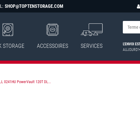
L:
SHOP@TOPTENSTORAGE.COM
L'ENVOI E
K STORAGE
ACCESSOIRES
SERVICES
AUJOURD'
LL 0241HU PowerVault 120T DL...