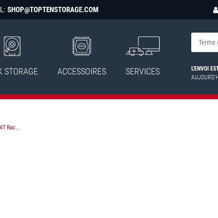
L:
SHOP@TOPTENSTORAGE.COM
L'ENVOI E
K STORAGE
ACCESSOIRES
SERVICES
AUJOURD'
T Rac...