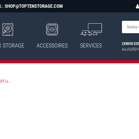
L:
SHOP@TOPTENSTORAGE.COM
L'ENVOI E
K STORAGE
ACCESSOIRES
SERVICES
AUJOURD'
T Li...