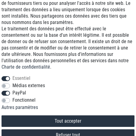
de fournisseurs tiers ou pour analyser l'accès à notre site web. Le
traitement des données a lieu uniquement lorsque des cookies
Livraison J+1
sont installés. Nous partageons ces données avec des tiers que
Frais d'expédition réduits
nous nommons dans les paramètres.
Le traitement des données peut être effectué avec le
Reconditionnée avec garantie
consentement ou sur la base d'un intérêt légitime. Il est possible
de donner ou de refuser son consentement. Il existe un droit de ne
pas consentir et de modifier ou de retirer le consentement à une
date ultérieure. Nous fournissons plus d'informations sur
+33 1 70 99 07 94 *
l'utilisation des données personnelles et des services dans notre
Charte de confidentialité
.
shop@toptenstorage.com
Essentiel
Médias externes
PayPal
* Vous pouvez nous joindre aux tarifs locaux du lundi au vendredi de 9h à 18h.
Fonctionnel
Tous les prix incluent la TVA et la livraison
Autres paramètres
© 2018 TOP TEN Computervertrieb GmbH
Tous droits réservés.
powered by
createyourtemplate
Tout accepter
Refuser tout