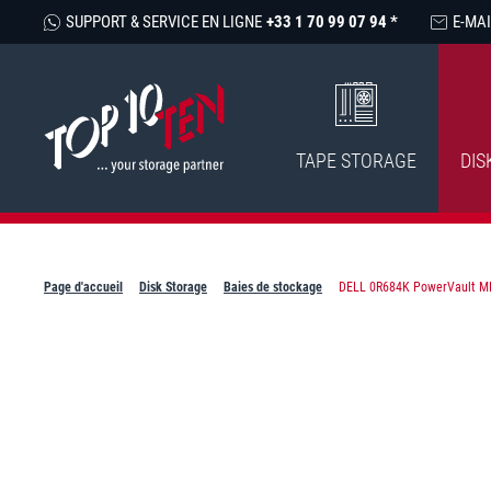
SUPPORT & SERVICE EN LIGNE
+33 1 70 99 07 94 *
E-MAI
TAPE STORAGE
DIS
Page d'accueil
Disk Storage
Baies de stockage
DELL 0R684K PowerVault MD