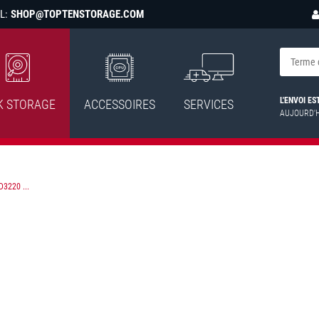
L:
SHOP@TOPTENSTORAGE.COM
L'ENVOI E
K STORAGE
ACCESSOIRES
SERVICES
AUJOURD'
3220 ...