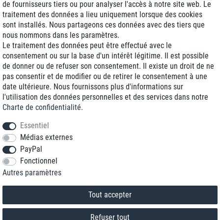
de fournisseurs tiers ou pour analyser l'accès à notre site web. Le
traitement des données a lieu uniquement lorsque des cookies
Livraison J+1
sont installés. Nous partageons ces données avec des tiers que
Frais d'expédition réduits
nous nommons dans les paramètres.
Le traitement des données peut être effectué avec le
Reconditionnée avec garantie
consentement ou sur la base d'un intérêt légitime. Il est possible
de donner ou de refuser son consentement. Il existe un droit de ne
pas consentir et de modifier ou de retirer le consentement à une
date ultérieure. Nous fournissons plus d'informations sur
+33 1 70 99 07 94 *
l'utilisation des données personnelles et des services dans notre
Charte de confidentialité
.
shop@toptenstorage.com
Essentiel
Médias externes
PayPal
* Vous pouvez nous joindre aux tarifs locaux du lundi au vendredi de 9h à 18h.
Fonctionnel
Tous les prix incluent la TVA et la livraison
Autres paramètres
© 2018 TOP TEN Computervertrieb GmbH
Tous droits réservés.
powered by
createyourtemplate
Tout accepter
Refuser tout