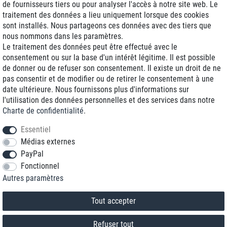
de fournisseurs tiers ou pour analyser l'accès à notre site web. Le
traitement des données a lieu uniquement lorsque des cookies
Livraison J+1
sont installés. Nous partageons ces données avec des tiers que
Frais d'expédition réduits
nous nommons dans les paramètres.
Le traitement des données peut être effectué avec le
Reconditionnée avec garantie
consentement ou sur la base d'un intérêt légitime. Il est possible
de donner ou de refuser son consentement. Il existe un droit de ne
pas consentir et de modifier ou de retirer le consentement à une
date ultérieure. Nous fournissons plus d'informations sur
+33 1 70 99 07 94 *
l'utilisation des données personnelles et des services dans notre
Charte de confidentialité
.
shop@toptenstorage.com
Essentiel
Médias externes
PayPal
* Vous pouvez nous joindre aux tarifs locaux du lundi au vendredi de 9h à 18h.
Fonctionnel
Tous les prix incluent la TVA et la livraison
Autres paramètres
© 2018 TOP TEN Computervertrieb GmbH
Tous droits réservés.
powered by
createyourtemplate
Tout accepter
Refuser tout