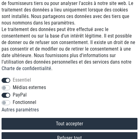
de fournisseurs tiers ou pour analyser l'accès à notre site web. Le
traitement des données a lieu uniquement lorsque des cookies
Livraison J+1
sont installés. Nous partageons ces données avec des tiers que
Frais d'expédition réduits
nous nommons dans les paramètres.
Le traitement des données peut être effectué avec le
Reconditionnée avec garantie
consentement ou sur la base d'un intérêt légitime. Il est possible
de donner ou de refuser son consentement. Il existe un droit de ne
pas consentir et de modifier ou de retirer le consentement à une
date ultérieure. Nous fournissons plus d'informations sur
+33 1 70 99 07 94 *
l'utilisation des données personnelles et des services dans notre
Charte de confidentialité
.
shop@toptenstorage.com
Essentiel
Médias externes
PayPal
* Vous pouvez nous joindre aux tarifs locaux du lundi au vendredi de 9h à 18h.
Fonctionnel
Tous les prix incluent la TVA et la livraison
Autres paramètres
© 2018 TOP TEN Computervertrieb GmbH
Tous droits réservés.
powered by
createyourtemplate
Tout accepter
Refuser tout