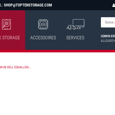
L:
SHOP@TOPTENSTORAGE.COM
L'ENVOI E
K STORAGE
ACCESSOIRES
SERVICES
AUJOURD'
90-06 DELL EQUALLOGI...