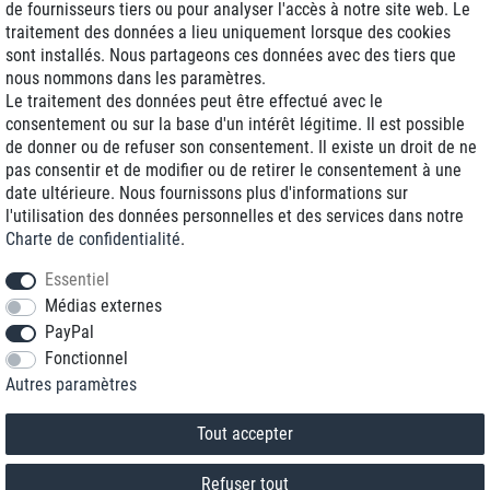
de fournisseurs tiers ou pour analyser l'accès à notre site web. Le
traitement des données a lieu uniquement lorsque des cookies
Livraison J+1
sont installés. Nous partageons ces données avec des tiers que
Frais d'expédition réduits
nous nommons dans les paramètres.
Le traitement des données peut être effectué avec le
Reconditionnée avec garantie
consentement ou sur la base d'un intérêt légitime. Il est possible
de donner ou de refuser son consentement. Il existe un droit de ne
pas consentir et de modifier ou de retirer le consentement à une
date ultérieure. Nous fournissons plus d'informations sur
+33 1 70 99 07 94 *
l'utilisation des données personnelles et des services dans notre
Charte de confidentialité
.
shop@toptenstorage.com
Essentiel
Médias externes
PayPal
* Vous pouvez nous joindre aux tarifs locaux du lundi au vendredi de 9h à 18h.
Fonctionnel
Tous les prix incluent la TVA et la livraison
Autres paramètres
© 2018 TOP TEN Computervertrieb GmbH
Tous droits réservés.
powered by
createyourtemplate
Tout accepter
Refuser tout