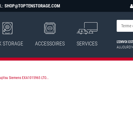
L:
SHOP@TOPTENSTORAGE.COM
L'ENVOI E
K STORAGE
ACCESSOIRES
SERVICES
AUJOURD'
ujitsu Siemens EXA1015965 LTO...