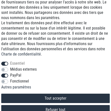
de fournisseurs tiers ou pour analyser l'accès à notre site web. Le
traitement des données a lieu uniquement lorsque des cookies
Livraison J+1
sont installés. Nous partageons ces données avec des tiers que
Frais d'expédition réduits
nous nommons dans les paramètres.
Le traitement des données peut être effectué avec le
Reconditionnée avec garantie
consentement ou sur la base d'un intérêt légitime. Il est possible
de donner ou de refuser son consentement. Il existe un droit de ne
pas consentir et de modifier ou de retirer le consentement à une
date ultérieure. Nous fournissons plus d'informations sur
+33 1 70 99 07 94 *
l'utilisation des données personnelles et des services dans notre
Charte de confidentialité
.
shop@toptenstorage.com
Essentiel
Médias externes
PayPal
* Vous pouvez nous joindre aux tarifs locaux du lundi au vendredi de 9h à 18h.
Fonctionnel
Tous les prix incluent la TVA et la livraison
Autres paramètres
© 2018 TOP TEN Computervertrieb GmbH
Tous droits réservés.
powered by
createyourtemplate
Tout accepter
Refuser tout