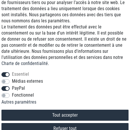
de fournisseurs tiers ou pour analyser l'accès à notre site web. Le
traitement des données a lieu uniquement lorsque des cookies
Livraison J+1
sont installés. Nous partageons ces données avec des tiers que
Frais d'expédition réduits
nous nommons dans les paramètres.
Le traitement des données peut être effectué avec le
Reconditionnée avec garantie
consentement ou sur la base d'un intérêt légitime. Il est possible
de donner ou de refuser son consentement. Il existe un droit de ne
pas consentir et de modifier ou de retirer le consentement à une
date ultérieure. Nous fournissons plus d'informations sur
+33 1 70 99 07 94 *
l'utilisation des données personnelles et des services dans notre
Charte de confidentialité
.
shop@toptenstorage.com
Essentiel
Médias externes
PayPal
* Vous pouvez nous joindre aux tarifs locaux du lundi au vendredi de 9h à 18h.
Fonctionnel
Tous les prix incluent la TVA et la livraison
Autres paramètres
© 2018 TOP TEN Computervertrieb GmbH
Tous droits réservés.
powered by
createyourtemplate
Tout accepter
Refuser tout