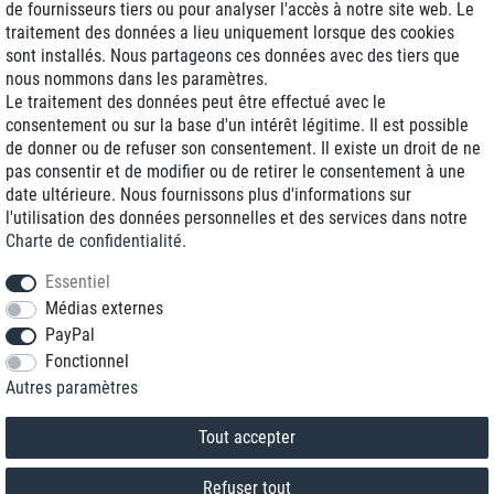
de fournisseurs tiers ou pour analyser l'accès à notre site web. Le
traitement des données a lieu uniquement lorsque des cookies
Livraison J+1
sont installés. Nous partageons ces données avec des tiers que
Frais d'expédition réduits
nous nommons dans les paramètres.
Le traitement des données peut être effectué avec le
Reconditionnée avec garantie
consentement ou sur la base d'un intérêt légitime. Il est possible
de donner ou de refuser son consentement. Il existe un droit de ne
pas consentir et de modifier ou de retirer le consentement à une
date ultérieure. Nous fournissons plus d'informations sur
+33 1 70 99 07 94 *
l'utilisation des données personnelles et des services dans notre
Charte de confidentialité
.
shop@toptenstorage.com
Essentiel
Médias externes
PayPal
* Vous pouvez nous joindre aux tarifs locaux du lundi au vendredi de 9h à 18h.
Fonctionnel
Tous les prix incluent la TVA et la livraison
Autres paramètres
© 2018 TOP TEN Computervertrieb GmbH
Tous droits réservés.
powered by
createyourtemplate
Tout accepter
Refuser tout