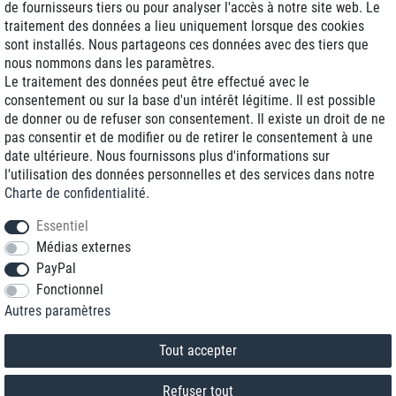
de fournisseurs tiers ou pour analyser l'accès à notre site web. Le
traitement des données a lieu uniquement lorsque des cookies
Livraison J+1
sont installés. Nous partageons ces données avec des tiers que
Frais d'expédition réduits
nous nommons dans les paramètres.
Le traitement des données peut être effectué avec le
Reconditionnée avec garantie
consentement ou sur la base d'un intérêt légitime. Il est possible
de donner ou de refuser son consentement. Il existe un droit de ne
pas consentir et de modifier ou de retirer le consentement à une
date ultérieure. Nous fournissons plus d'informations sur
+33 1 70 99 07 94 *
l'utilisation des données personnelles et des services dans notre
Charte de confidentialité
.
shop@toptenstorage.com
Essentiel
Médias externes
PayPal
* Vous pouvez nous joindre aux tarifs locaux du lundi au vendredi de 9h à 18h.
Fonctionnel
Tous les prix incluent la TVA et la livraison
Autres paramètres
© 2018 TOP TEN Computervertrieb GmbH
Tous droits réservés.
powered by
createyourtemplate
Tout accepter
Refuser tout