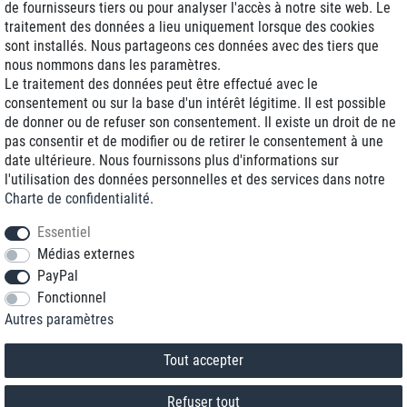
de fournisseurs tiers ou pour analyser l'accès à notre site web. Le
traitement des données a lieu uniquement lorsque des cookies
Livraison J+1
sont installés. Nous partageons ces données avec des tiers que
Frais d'expédition réduits
nous nommons dans les paramètres.
Le traitement des données peut être effectué avec le
Reconditionnée avec garantie
consentement ou sur la base d'un intérêt légitime. Il est possible
de donner ou de refuser son consentement. Il existe un droit de ne
pas consentir et de modifier ou de retirer le consentement à une
date ultérieure. Nous fournissons plus d'informations sur
+33 1 70 99 07 94 *
l'utilisation des données personnelles et des services dans notre
Charte de confidentialité
.
shop@toptenstorage.com
Essentiel
Médias externes
PayPal
* Vous pouvez nous joindre aux tarifs locaux du lundi au vendredi de 9h à 18h.
Fonctionnel
Tous les prix incluent la TVA et la livraison
Autres paramètres
© 2018 TOP TEN Computervertrieb GmbH
Tous droits réservés.
powered by
createyourtemplate
Tout accepter
Refuser tout