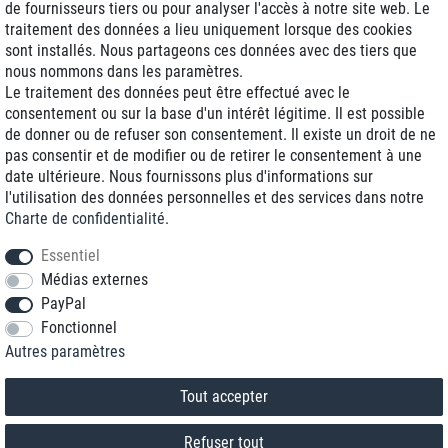
de fournisseurs tiers ou pour analyser l'accès à notre site web. Le
traitement des données a lieu uniquement lorsque des cookies
Livraison J+1
sont installés. Nous partageons ces données avec des tiers que
Frais d'expédition réduits
nous nommons dans les paramètres.
Le traitement des données peut être effectué avec le
Reconditionnée avec garantie
consentement ou sur la base d'un intérêt légitime. Il est possible
de donner ou de refuser son consentement. Il existe un droit de ne
pas consentir et de modifier ou de retirer le consentement à une
date ultérieure. Nous fournissons plus d'informations sur
+33 1 70 99 07 94 *
l'utilisation des données personnelles et des services dans notre
Charte de confidentialité
.
shop@toptenstorage.com
Essentiel
Médias externes
PayPal
* Vous pouvez nous joindre aux tarifs locaux du lundi au vendredi de 9h à 18h.
Fonctionnel
Tous les prix incluent la TVA et la livraison
Autres paramètres
© 2018 TOP TEN Computervertrieb GmbH
Tous droits réservés.
powered by
createyourtemplate
Tout accepter
Refuser tout