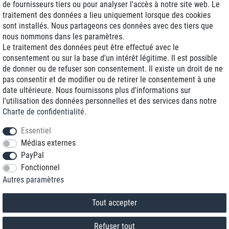
de fournisseurs tiers ou pour analyser l'accès à notre site web. Le
traitement des données a lieu uniquement lorsque des cookies
Livraison J+1
sont installés. Nous partageons ces données avec des tiers que
Frais d'expédition réduits
nous nommons dans les paramètres.
Le traitement des données peut être effectué avec le
Reconditionnée avec garantie
consentement ou sur la base d'un intérêt légitime. Il est possible
de donner ou de refuser son consentement. Il existe un droit de ne
pas consentir et de modifier ou de retirer le consentement à une
date ultérieure. Nous fournissons plus d'informations sur
+33 1 70 99 07 94 *
l'utilisation des données personnelles et des services dans notre
Charte de confidentialité
.
shop@toptenstorage.com
Essentiel
Médias externes
PayPal
* Vous pouvez nous joindre aux tarifs locaux du lundi au vendredi de 9h à 18h.
Fonctionnel
Tous les prix incluent la TVA et la livraison
Autres paramètres
© 2018 TOP TEN Computervertrieb GmbH
Tous droits réservés.
powered by
createyourtemplate
Tout accepter
Refuser tout