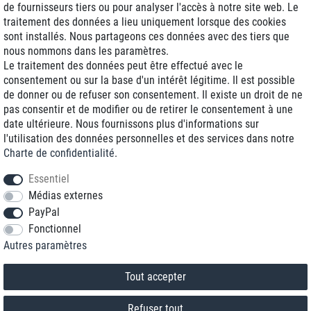
de fournisseurs tiers ou pour analyser l'accès à notre site web. Le
traitement des données a lieu uniquement lorsque des cookies
Livraison J+1
sont installés. Nous partageons ces données avec des tiers que
Frais d'expédition réduits
nous nommons dans les paramètres.
Le traitement des données peut être effectué avec le
Reconditionnée avec garantie
consentement ou sur la base d'un intérêt légitime. Il est possible
de donner ou de refuser son consentement. Il existe un droit de ne
pas consentir et de modifier ou de retirer le consentement à une
date ultérieure. Nous fournissons plus d'informations sur
+33 1 70 99 07 94 *
l'utilisation des données personnelles et des services dans notre
Charte de confidentialité
.
shop@toptenstorage.com
Essentiel
Médias externes
PayPal
* Vous pouvez nous joindre aux tarifs locaux du lundi au vendredi de 9h à 18h.
Fonctionnel
Tous les prix incluent la TVA et la livraison
Autres paramètres
© 2018 TOP TEN Computervertrieb GmbH
Tous droits réservés.
powered by
createyourtemplate
Tout accepter
Refuser tout