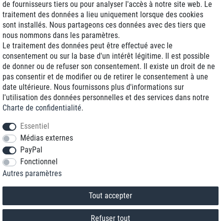
de fournisseurs tiers ou pour analyser l'accès à notre site web. Le
traitement des données a lieu uniquement lorsque des cookies
Livraison J+1
sont installés. Nous partageons ces données avec des tiers que
Frais d'expédition réduits
nous nommons dans les paramètres.
Le traitement des données peut être effectué avec le
Reconditionnée avec garantie
consentement ou sur la base d'un intérêt légitime. Il est possible
de donner ou de refuser son consentement. Il existe un droit de ne
pas consentir et de modifier ou de retirer le consentement à une
date ultérieure. Nous fournissons plus d'informations sur
+33 1 70 99 07 94 *
l'utilisation des données personnelles et des services dans notre
Charte de confidentialité
.
shop@toptenstorage.com
Essentiel
Médias externes
PayPal
* Vous pouvez nous joindre aux tarifs locaux du lundi au vendredi de 9h à 18h.
Fonctionnel
Tous les prix incluent la TVA et la livraison
Autres paramètres
© 2018 TOP TEN Computervertrieb GmbH
Tous droits réservés.
powered by
createyourtemplate
Tout accepter
Refuser tout