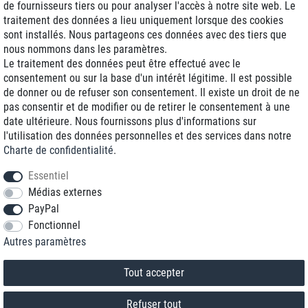
de fournisseurs tiers ou pour analyser l'accès à notre site web. Le
traitement des données a lieu uniquement lorsque des cookies
Livraison J+1
sont installés. Nous partageons ces données avec des tiers que
Frais d'expédition réduits
nous nommons dans les paramètres.
Le traitement des données peut être effectué avec le
Reconditionnée avec garantie
consentement ou sur la base d'un intérêt légitime. Il est possible
de donner ou de refuser son consentement. Il existe un droit de ne
pas consentir et de modifier ou de retirer le consentement à une
date ultérieure. Nous fournissons plus d'informations sur
+33 1 70 99 07 94 *
l'utilisation des données personnelles et des services dans notre
Charte de confidentialité
.
shop@toptenstorage.com
Essentiel
Médias externes
PayPal
* Vous pouvez nous joindre aux tarifs locaux du lundi au vendredi de 9h à 18h.
Fonctionnel
Tous les prix incluent la TVA et la livraison
Autres paramètres
© 2018 TOP TEN Computervertrieb GmbH
Tous droits réservés.
powered by
createyourtemplate
Tout accepter
Refuser tout