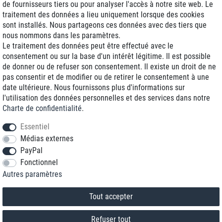
de fournisseurs tiers ou pour analyser l'accès à notre site web. Le
traitement des données a lieu uniquement lorsque des cookies
Livraison J+1
sont installés. Nous partageons ces données avec des tiers que
Frais d'expédition réduits
nous nommons dans les paramètres.
Le traitement des données peut être effectué avec le
Reconditionnée avec garantie
consentement ou sur la base d'un intérêt légitime. Il est possible
de donner ou de refuser son consentement. Il existe un droit de ne
pas consentir et de modifier ou de retirer le consentement à une
date ultérieure. Nous fournissons plus d'informations sur
+33 1 70 99 07 94 *
l'utilisation des données personnelles et des services dans notre
Charte de confidentialité
.
shop@toptenstorage.com
Essentiel
Médias externes
PayPal
* Vous pouvez nous joindre aux tarifs locaux du lundi au vendredi de 9h à 18h.
Fonctionnel
Tous les prix incluent la TVA et la livraison
Autres paramètres
© 2018 TOP TEN Computervertrieb GmbH
Tous droits réservés.
powered by
createyourtemplate
Tout accepter
Refuser tout