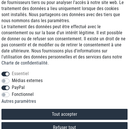
de fournisseurs tiers ou pour analyser l'accès à notre site web. Le
traitement des données a lieu uniquement lorsque des cookies
Livraison J+1
sont installés. Nous partageons ces données avec des tiers que
Frais d'expédition réduits
nous nommons dans les paramètres.
Le traitement des données peut être effectué avec le
Reconditionnée avec garantie
consentement ou sur la base d'un intérêt légitime. Il est possible
de donner ou de refuser son consentement. Il existe un droit de ne
pas consentir et de modifier ou de retirer le consentement à une
date ultérieure. Nous fournissons plus d'informations sur
+33 1 70 99 07 94 *
l'utilisation des données personnelles et des services dans notre
Charte de confidentialité
.
shop@toptenstorage.com
Essentiel
Médias externes
PayPal
* Vous pouvez nous joindre aux tarifs locaux du lundi au vendredi de 9h à 18h.
Fonctionnel
Tous les prix incluent la TVA et la livraison
Autres paramètres
© 2018 TOP TEN Computervertrieb GmbH
Tous droits réservés.
powered by
createyourtemplate
Tout accepter
Refuser tout