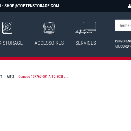
L:
SHOP@TOPTENSTORAGE.COM
L'ENVOI E
K STORAGE
ACCESSOIRES
SERVICES
AUJOURD'
IT
AIT-2
Compaq 157767-001 AIT-2 SCSI L...