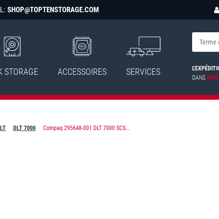
L:
SHOP@TOPTENSTORAGE.COM
L'EXPÉDITI
K STORAGE
ACCESSOIRES
SERVICES
04H
DANS
DLT
DLT 7000
Compaq 295648-001 DLT 7000 SCS...