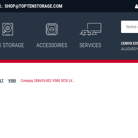
L:
SHOP@TOPTENSTORAGE.COM
L'ENVOI E
K STORAGE
ACCESSOIRES
SERVICES
AUJOURD'
DLT
VS80
Compaq 288655-002 VS80 SCSI LV...