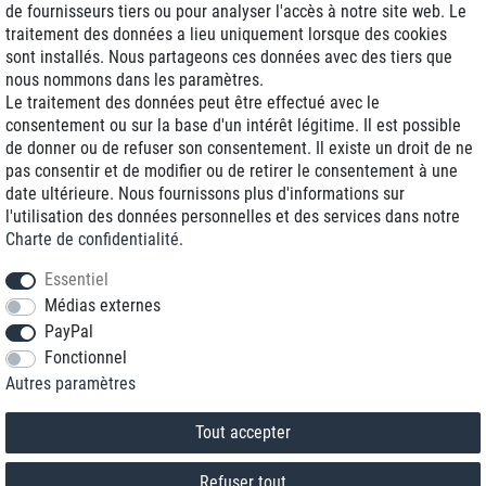
de fournisseurs tiers ou pour analyser l'accès à notre site web. Le
traitement des données a lieu uniquement lorsque des cookies
Livraison J+1
sont installés. Nous partageons ces données avec des tiers que
Frais d'expédition réduits
nous nommons dans les paramètres.
Le traitement des données peut être effectué avec le
Reconditionnée avec garantie
consentement ou sur la base d'un intérêt légitime. Il est possible
de donner ou de refuser son consentement. Il existe un droit de ne
pas consentir et de modifier ou de retirer le consentement à une
date ultérieure. Nous fournissons plus d'informations sur
+33 1 70 99 07 94 *
l'utilisation des données personnelles et des services dans notre
Charte de confidentialité
.
shop@toptenstorage.com
Essentiel
Médias externes
PayPal
* Vous pouvez nous joindre aux tarifs locaux du lundi au vendredi de 9h à 18h.
Fonctionnel
Tous les prix incluent la TVA et la livraison
Autres paramètres
© 2018 TOP TEN Computervertrieb GmbH
Tous droits réservés.
powered by
createyourtemplate
Tout accepter
Refuser tout