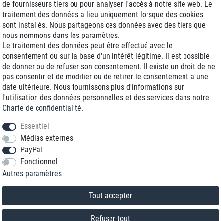
de fournisseurs tiers ou pour analyser l'accès à notre site web. Le
traitement des données a lieu uniquement lorsque des cookies
Livraison J+1
sont installés. Nous partageons ces données avec des tiers que
Frais d'expédition réduits
nous nommons dans les paramètres.
Le traitement des données peut être effectué avec le
Reconditionnée avec garantie
consentement ou sur la base d'un intérêt légitime. Il est possible
de donner ou de refuser son consentement. Il existe un droit de ne
pas consentir et de modifier ou de retirer le consentement à une
date ultérieure. Nous fournissons plus d'informations sur
+33 1 70 99 07 94 *
l'utilisation des données personnelles et des services dans notre
Charte de confidentialité
.
shop@toptenstorage.com
Essentiel
Médias externes
PayPal
* Vous pouvez nous joindre aux tarifs locaux du lundi au vendredi de 9h à 18h.
Fonctionnel
Tous les prix incluent la TVA et la livraison
Autres paramètres
© 2018 TOP TEN Computervertrieb GmbH
Tous droits réservés.
powered by
createyourtemplate
Tout accepter
Refuser tout