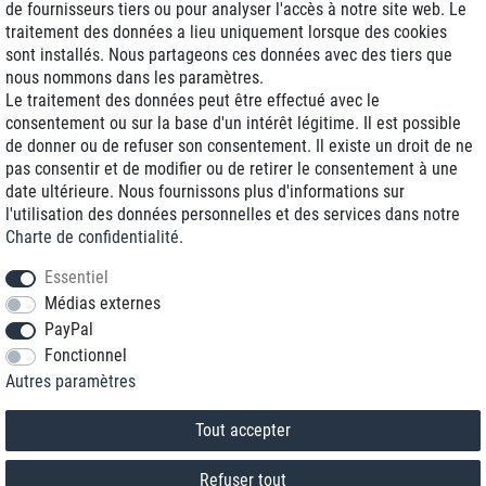
de fournisseurs tiers ou pour analyser l'accès à notre site web. Le
traitement des données a lieu uniquement lorsque des cookies
Livraison J+1
sont installés. Nous partageons ces données avec des tiers que
Frais d'expédition réduits
nous nommons dans les paramètres.
Le traitement des données peut être effectué avec le
Reconditionnée avec garantie
consentement ou sur la base d'un intérêt légitime. Il est possible
de donner ou de refuser son consentement. Il existe un droit de ne
pas consentir et de modifier ou de retirer le consentement à une
date ultérieure. Nous fournissons plus d'informations sur
+33 1 70 99 07 94 *
l'utilisation des données personnelles et des services dans notre
Charte de confidentialité
.
shop@toptenstorage.com
Essentiel
Médias externes
PayPal
* Vous pouvez nous joindre aux tarifs locaux du lundi au vendredi de 9h à 18h.
Fonctionnel
Tous les prix incluent la TVA et la livraison
Autres paramètres
© 2018 TOP TEN Computervertrieb GmbH
Tous droits réservés.
powered by
createyourtemplate
Tout accepter
Refuser tout