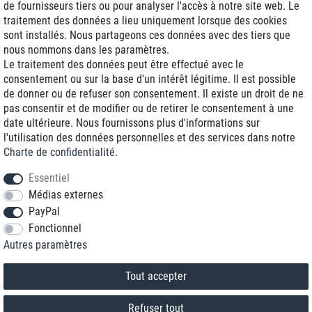
de fournisseurs tiers ou pour analyser l'accès à notre site web. Le
traitement des données a lieu uniquement lorsque des cookies
Livraison J+1
sont installés. Nous partageons ces données avec des tiers que
Frais d'expédition réduits
nous nommons dans les paramètres.
Le traitement des données peut être effectué avec le
Reconditionnée avec garantie
consentement ou sur la base d'un intérêt légitime. Il est possible
de donner ou de refuser son consentement. Il existe un droit de ne
pas consentir et de modifier ou de retirer le consentement à une
date ultérieure. Nous fournissons plus d'informations sur
+33 1 70 99 07 94 *
l'utilisation des données personnelles et des services dans notre
Charte de confidentialité
.
shop@toptenstorage.com
Essentiel
Médias externes
PayPal
* Vous pouvez nous joindre aux tarifs locaux du lundi au vendredi de 9h à 18h.
Fonctionnel
Tous les prix incluent la TVA et la livraison
Autres paramètres
© 2018 TOP TEN Computervertrieb GmbH
Tous droits réservés.
powered by
createyourtemplate
Tout accepter
Refuser tout