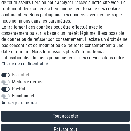
de fournisseurs tiers ou pour analyser l'accès à notre site web. Le
traitement des données a lieu uniquement lorsque des cookies
Livraison J+1
sont installés. Nous partageons ces données avec des tiers que
Frais d'expédition réduits
nous nommons dans les paramètres.
Le traitement des données peut être effectué avec le
Reconditionnée avec garantie
consentement ou sur la base d'un intérêt légitime. Il est possible
de donner ou de refuser son consentement. Il existe un droit de ne
pas consentir et de modifier ou de retirer le consentement à une
date ultérieure. Nous fournissons plus d'informations sur
+33 1 70 99 07 94 *
l'utilisation des données personnelles et des services dans notre
Charte de confidentialité
.
shop@toptenstorage.com
Essentiel
Médias externes
PayPal
* Vous pouvez nous joindre aux tarifs locaux du lundi au vendredi de 9h à 18h.
Fonctionnel
Tous les prix incluent la TVA et la livraison
Autres paramètres
© 2018 TOP TEN Computervertrieb GmbH
Tous droits réservés.
powered by
createyourtemplate
Tout accepter
Refuser tout