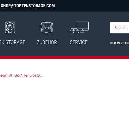
SHOP@TOPTENSTORAGE.COM
SK STORAGE
ZUBEHÖR
SERVICE
DER VERSAN
eecom AIT-560 AIT-2 Turbo ID...