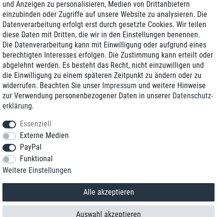
und Anzeigen zu personalisieren, Medien von Drittanbietern
einzubinden oder Zugriffe auf unsere Website zu analysieren. Die
Zustellung am nächsten Werktag
Datenverarbeitung erfolgt erst durch gesetzte Cookies. Wir teilen
Günstiger Versand
diese Daten mit Dritten, die wir in den Einstellungen benennen.
Die Datenverarbeitung kann mit Einwilligung oder aufgrund eines
Generalüberholt mit Garantie
berechtigten Interesses erfolgen. Die Zustimmung kann erteilt oder
abgelehnt werden. Es besteht das Recht, nicht einzuwilligen und
die Einwilligung zu einem späteren Zeitpunkt zu ändern oder zu
widerrufen. Beachten Sie unser
Impressum
und weitere Hinweise
+49 8989 96160*
zur Verwendung personenbezogener Daten in unserer
Daten­schutz­
erklärung
.
shop@toptenstorage.com
Essenziell
Externe Medien
PayPal
*Sie erreichen uns zum Ortstarif von Montag bis Freitag von 9 Uhr - 18 Uhr.
Funktional
Alle Preise inkl. MwSt. und zzgl. Versand
Weitere Einstellungen
© 2018 TOP TEN Computervertrieb GmbH
Alle Rechte vorbehalten.
powered by
createyourtemplate
Alle akzeptieren
Auswahl akzeptieren