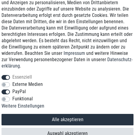
und Anzeigen zu personalisieren, Medien von Drittanbietern
einzubinden oder Zugriffe auf unsere Website zu analysieren. Die
Zustellung am nächsten Werktag
Datenverarbeitung erfolgt erst durch gesetzte Cookies. Wir teilen
Günstiger Versand
diese Daten mit Dritten, die wir in den Einstellungen benennen.
Die Datenverarbeitung kann mit Einwilligung oder aufgrund eines
Generalüberholt mit Garantie
berechtigten Interesses erfolgen. Die Zustimmung kann erteilt oder
abgelehnt werden. Es besteht das Recht, nicht einzuwilligen und
die Einwilligung zu einem späteren Zeitpunkt zu ändern oder zu
widerrufen. Beachten Sie unser
Impressum
und weitere Hinweise
+49 8989 96160*
zur Verwendung personenbezogener Daten in unserer
Daten­schutz­
erklärung
.
shop@toptenstorage.com
Essenziell
Externe Medien
PayPal
*Sie erreichen uns zum Ortstarif von Montag bis Freitag von 9 Uhr - 18 Uhr.
Funktional
Alle Preise inkl. MwSt. und zzgl. Versand
Weitere Einstellungen
© 2018 TOP TEN Computervertrieb GmbH
Alle Rechte vorbehalten.
powered by
createyourtemplate
Alle akzeptieren
Auswahl akzeptieren