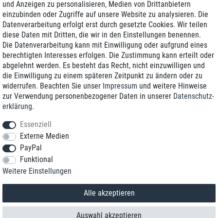
und Anzeigen zu personalisieren, Medien von Drittanbietern
einzubinden oder Zugriffe auf unsere Website zu analysieren. Die
Zustellung am nächsten Werktag
Datenverarbeitung erfolgt erst durch gesetzte Cookies. Wir teilen
Günstiger Versand
diese Daten mit Dritten, die wir in den Einstellungen benennen.
Die Datenverarbeitung kann mit Einwilligung oder aufgrund eines
Generalüberholt mit Garantie
berechtigten Interesses erfolgen. Die Zustimmung kann erteilt oder
abgelehnt werden. Es besteht das Recht, nicht einzuwilligen und
die Einwilligung zu einem späteren Zeitpunkt zu ändern oder zu
widerrufen. Beachten Sie unser
Impressum
und weitere Hinweise
+49 8989 96160*
zur Verwendung personenbezogener Daten in unserer
Daten­schutz­
erklärung
.
shop@toptenstorage.com
Essenziell
Externe Medien
PayPal
*Sie erreichen uns zum Ortstarif von Montag bis Freitag von 9 Uhr - 18 Uhr.
Funktional
Alle Preise inkl. MwSt. und zzgl. Versand
Weitere Einstellungen
© 2018 TOP TEN Computervertrieb GmbH
Alle Rechte vorbehalten.
powered by
createyourtemplate
Alle akzeptieren
Auswahl akzeptieren