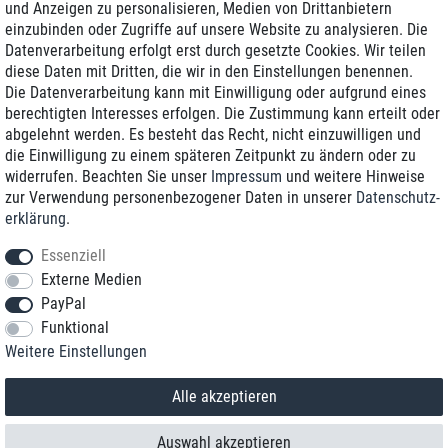
und Anzeigen zu personalisieren, Medien von Drittanbietern
einzubinden oder Zugriffe auf unsere Website zu analysieren. Die
Zustellung am nächsten Werktag
Datenverarbeitung erfolgt erst durch gesetzte Cookies. Wir teilen
Günstiger Versand
diese Daten mit Dritten, die wir in den Einstellungen benennen.
Die Datenverarbeitung kann mit Einwilligung oder aufgrund eines
Generalüberholt mit Garantie
berechtigten Interesses erfolgen. Die Zustimmung kann erteilt oder
abgelehnt werden. Es besteht das Recht, nicht einzuwilligen und
die Einwilligung zu einem späteren Zeitpunkt zu ändern oder zu
widerrufen. Beachten Sie unser
Impressum
und weitere Hinweise
+49 8989 96160*
zur Verwendung personenbezogener Daten in unserer
Daten­schutz­
erklärung
.
shop@toptenstorage.com
Essenziell
Externe Medien
PayPal
*Sie erreichen uns zum Ortstarif von Montag bis Freitag von 9 Uhr - 18 Uhr.
Funktional
Alle Preise inkl. MwSt. und zzgl. Versand
Weitere Einstellungen
© 2018 TOP TEN Computervertrieb GmbH
Alle Rechte vorbehalten.
powered by
createyourtemplate
Alle akzeptieren
Auswahl akzeptieren