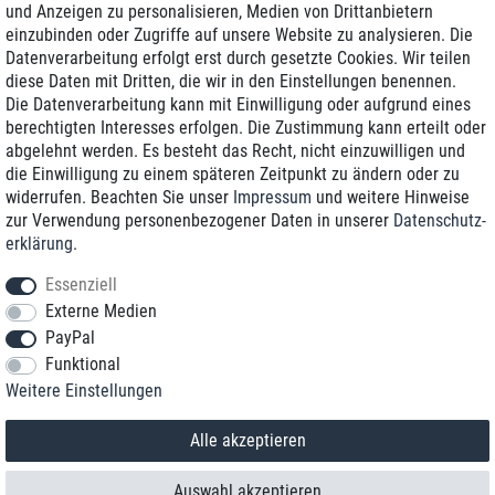
und Anzeigen zu personalisieren, Medien von Drittanbietern
einzubinden oder Zugriffe auf unsere Website zu analysieren. Die
Zustellung am nächsten Werktag
Datenverarbeitung erfolgt erst durch gesetzte Cookies. Wir teilen
Günstiger Versand
diese Daten mit Dritten, die wir in den Einstellungen benennen.
Die Datenverarbeitung kann mit Einwilligung oder aufgrund eines
Generalüberholt mit Garantie
berechtigten Interesses erfolgen. Die Zustimmung kann erteilt oder
abgelehnt werden. Es besteht das Recht, nicht einzuwilligen und
die Einwilligung zu einem späteren Zeitpunkt zu ändern oder zu
widerrufen. Beachten Sie unser
Impressum
und weitere Hinweise
+49 8989 96160*
zur Verwendung personenbezogener Daten in unserer
Daten­schutz­
erklärung
.
shop@toptenstorage.com
Essenziell
Externe Medien
PayPal
*Sie erreichen uns zum Ortstarif von Montag bis Freitag von 9 Uhr - 18 Uhr.
Funktional
Alle Preise inkl. MwSt. und zzgl. Versand
Weitere Einstellungen
© 2018 TOP TEN Computervertrieb GmbH
Alle Rechte vorbehalten.
powered by
createyourtemplate
Alle akzeptieren
Auswahl akzeptieren