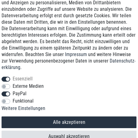
und Anzeigen zu personalisieren, Medien von Drittanbietern
einzubinden oder Zugriffe auf unsere Website zu analysieren. Die
Zustellung am nächsten Werktag
Datenverarbeitung erfolgt erst durch gesetzte Cookies. Wir teilen
Günstiger Versand
diese Daten mit Dritten, die wir in den Einstellungen benennen.
Die Datenverarbeitung kann mit Einwilligung oder aufgrund eines
Generalüberholt mit Garantie
berechtigten Interesses erfolgen. Die Zustimmung kann erteilt oder
abgelehnt werden. Es besteht das Recht, nicht einzuwilligen und
die Einwilligung zu einem späteren Zeitpunkt zu ändern oder zu
widerrufen. Beachten Sie unser
Impressum
und weitere Hinweise
+49 8989 96160*
zur Verwendung personenbezogener Daten in unserer
Daten­schutz­
erklärung
.
shop@toptenstorage.com
Essenziell
Externe Medien
PayPal
*Sie erreichen uns zum Ortstarif von Montag bis Freitag von 9 Uhr - 18 Uhr.
Funktional
Alle Preise inkl. MwSt. und zzgl. Versand
Weitere Einstellungen
© 2018 TOP TEN Computervertrieb GmbH
Alle Rechte vorbehalten.
powered by
createyourtemplate
Alle akzeptieren
Auswahl akzeptieren